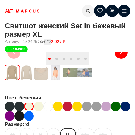
Свитшот женский Set In бежевый
размер XL
Артикул:
152425
2
0
2 027
₽
В наличии
Цвет
: бежевый
Размер
: xl
XS
S
M
L
XL
XXL
3XL