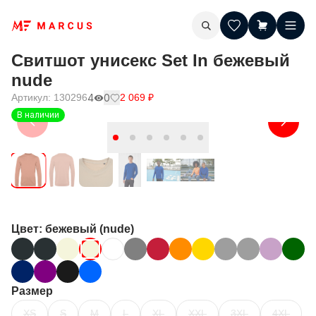
Свитшот унисекс Set In бежевый
nude
Артикул:
130296
4
0
2 069
₽
В наличии
Цвет
: бежевый (nude)
Размер
XS
S
M
L
XL
XXL
3XL
4XL