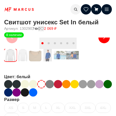
Свитшот унисекс Set In белый
Артикул:
130290
7
0
2 069
₽
В наличии
Цвет
: белый
Размер
XS
S
M
L
XL
XXL
3XL
4XL