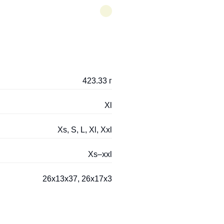
423.33 г
Xl
Xs, S, L, Xl, Xxl
Xs–xxl
26x13x37, 26x17x3