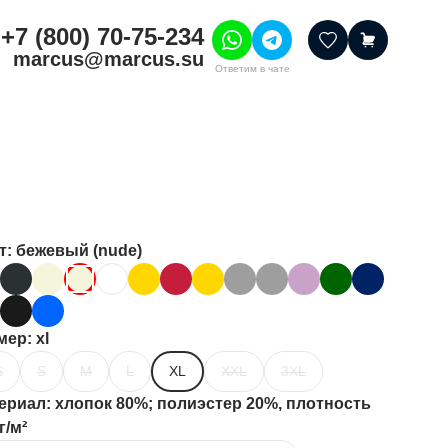
+7 (800) 70-75-234
marcus@marcus.su
Ответим в чате
тивные товары
ссуары
итура
шения
т
: бежевый (nude)
мер
: xl
S
S
M
L
XL
XXL
3XL
ериал
: хлопок 80%; полиэстер 20%, плотность
г/м²