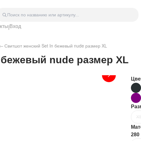
акты
Вход
|
Головные уборы
Дом
Спецодежда
Спор
n
–
Свитшот женский Set In бежевый nude размер XL
 блокноты
Сумки
Часы
Зонты
Аксе
n бежевый nude размер XL
Видео Аудио Hi-Fi
Фурн
Отдых
Укра
Цве
Раз
X
Мат
280 