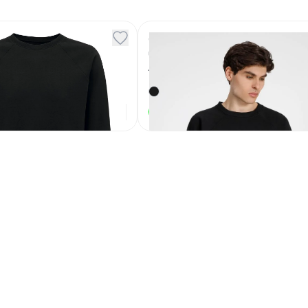
т унисекс Space
Свитшот унисекс S1
черный
9
Артикул
134190
2 430
₽
2 997
₽
В наличии