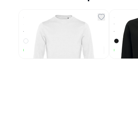
Свитшот унисекс Set In
Свитшо
белый
черный
Артикул
130290
Артикул
13144
2 069
₽
В наличии
В наличии