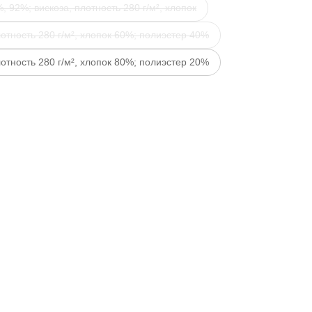
, 92%; вискоза, плотность 280 г/м², хлопок
отность 280 г/м², хлопок 60%; полиэстер 40%
отность 280 г/м², хлопок 80%; полиэстер 20%