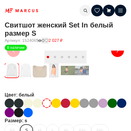
Свитшот женский Set In белый
размер S
Артикул:
152406
1
0
2 027
₽
В наличии
Цвет
: белый
Размер
: s
XS
S
M
L
XL
XXL
3XL