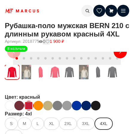
Рубашка-поло мужская BERN 210 с
длинным рукавом красный 4XL
Артикул:
201877
1
0
1 900
₽
В наличии
Цвет
: красный
Размер
: 4xl
S
M
L
XL
2XL
3XL
4XL