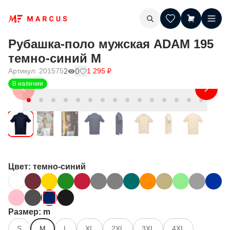
Рубашка-поло мужская ADAM 195
темно-синий M
Артикул:
201575
2
0
1 295
₽
В наличии
Цвет
: темно-синий
Размер
: m
S
M
L
XL
2XL
3XL
4XL