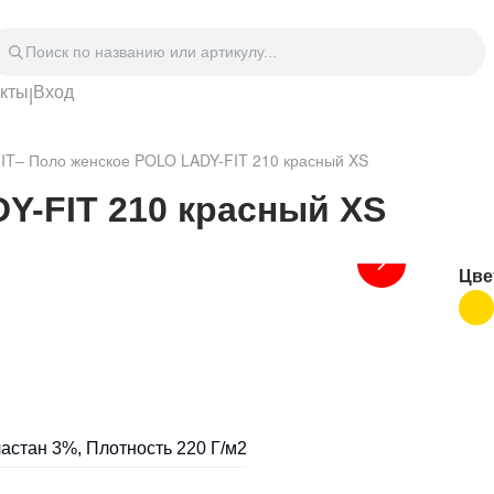
акты
Вход
|
Головные уборы
Дом
Спецодежда
Спор
IT
–
Поло женское POLO LADY-FIT 210 красный XS
 блокноты
Сумки
Часы
Зонты
Аксе
Y-FIT 210 красный XS
Видео Аудио Hi-Fi
Фурн
Отдых
Укра
Цве
астан 3%, Плотность 220 Г/м2