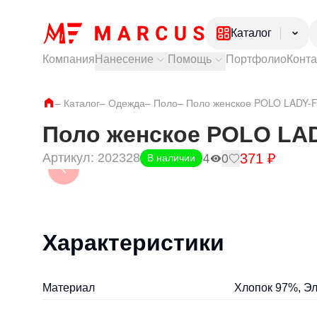
Каталог
Компания
Нанесение
Помощь
Портфолио
Конт
Электроника
Посуда
Тампопечать
Как купить?
–
Каталог
–
Одежда
Лазерная гравировка
–
Поло
–
Доставка и самовывоз
Поло женское POLO LADY-F
Ежедневники и
УФ печать
Оплата и гарантии
Ручки
Частые вопросы
Поло женское POLO LAD
Одежда
371
₽
Артикул:
202328
Обувь
4
0
В наличии
Характеристики
Материал
Хлопок 97%, Эл