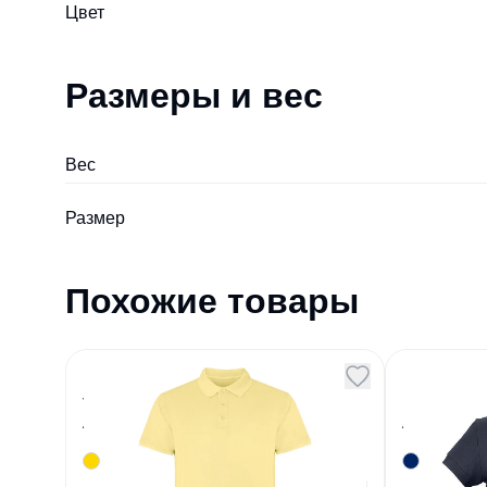
Цвет
Размеры и вес
Вес
Размер
Похожие товары
Рубашка поло Cobain
Поло ж
унисекс солнечно-
170 тем
желтый выстиранный XS
Артикул
123691
Артикул
20197