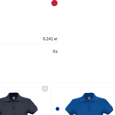
0.241 кг
Xs
енское PASSION
Поло женское PASSION
но-синий M
170 синий M
6
Артикул
201981