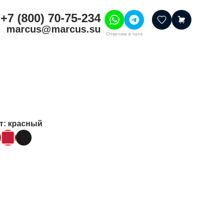
+7 (800) 70-75-234
marcus@marcus.su
Ответим в чате
тивные товары
ссуары
итура
шения
т
: красный