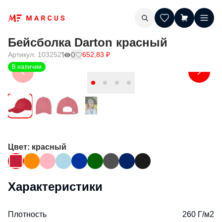
Бейсболка Darton красный
Артикул:
103252
1
0
652,83
₽
В наличии
Цвет
: красный
Характеристики
Плотность
260 Г/м2