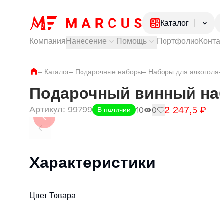
Каталог
Компания
Нанесение
Помощь
Портфолио
Конт
Электроника
Посуда
Тампопечать
Как купить?
–
Каталог
–
Подарочные наборы
Лазерная гравировка
Доставка и самовывоз
–
Наборы для алкоголя
Ежедневники и
УФ печать
Оплата и гарантии
Ручки
Частые вопросы
Подарочный винный наб
Одежда
2 247,5
₽
Артикул:
99799
Обувь
10
0
В наличии
Характеристики
Цвет Товара