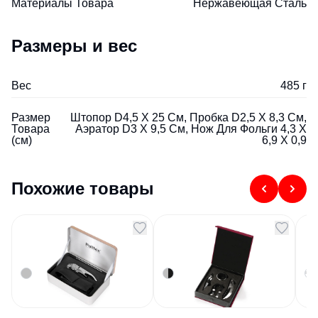
Материалы Товара
Нержавеющая Cталь
Размеры и вес
Вес
485 г
Размер
Штопор D4,5 Х 25 См, Пробка D2,5 Х 8,3 См,
Товара
Аэратор D3 Х 9,5 См, Нож Для Фольги 4,3 Х
(см)
6,9 Х 0,9
Похожие товары
Подарочный винный
Подарочный набор
На
набор ClickCut Set
для вина Val de la
дл
серебристый
Marne черный/
эл
Артикул
99799
Артикул
94653
Арт
серебристый
шт
ст
т
2 247,5
₽
1 003,27
₽
В наличии
В наличии
В
ч