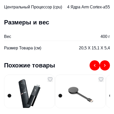
Центральный Процессор (cpu)
4 Ядра Arm Cortex-a55
Размеры и вес
Вес
400 г
Размер Товара (см)
20,5 Х 15,1 Х 5,4
Похожие товары
ТВ-приставка Mi TV
Медиаплеер Smart
М
Stick черный
Cast v06 черный
TV
Артикул
104246
Артикул
100924
Арт
3 937,5
₽
2 278,59
₽
В наличии
В наличии
В