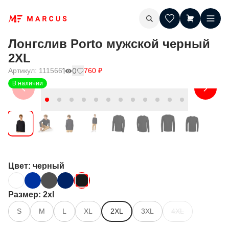
Лонгслив Porto мужской черный
2XL
Артикул:
111566
1
0
760
₽
В наличии
Цвет
: черный
Размер
: 2xl
S
M
L
XL
2XL
3XL
4XL