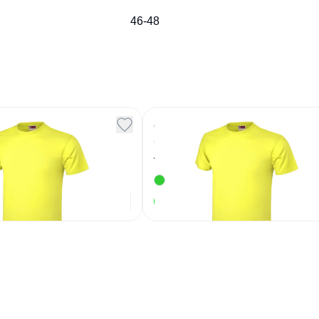
46-48
а Heavy Super
Футболка Heavy Super
ужская лайм M
Club мужская лайм L
Артикул
91534
416
₽
416
₽
В наличии