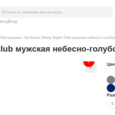
акты
Вход
|
Головные уборы
Дом
Спецодежда
Спор
Club мужская
–
Футболка Heavy Super Club мужская небесно-голубо
 блокноты
Сумки
Часы
Зонты
Аксе
Club мужская небесно-голуб
Видео Аудио Hi-Fi
Фурн
Отдых
Укра
Цве
Раз
S