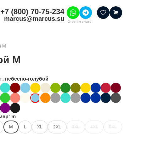
+7 (800) 70-75-234
marcus@marcus.su
Ответим в чате
тивные товары
й M
ссуары
ой M
итура
шения
т
: небесно-голубой
мер
: m
M
L
XL
2XL
3XL
4XL
5XL