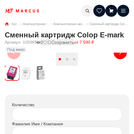
–
Каталог
–
Компьютерная техника
–
Компьютерные аксессуары
–
Сменный картридж Colop E-mark
Сменный картридж Colop E-mark
Артикул:
10596
1
0
Сохранить
от
7 590
₽
Под заказ
Количество
Фамилия Имя / Компания