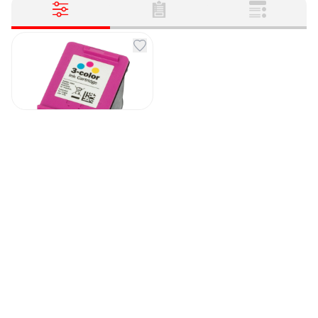
Сменный картридж
Colop E-mark
Артикул
131712
7 590
₽
Под заказ