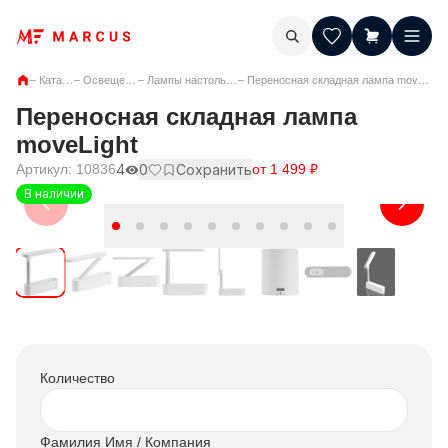
–
Каталог
–
Освещение
–
Лампы настольные
–
Переносная складная лампа moveLight
Переносная складная лампа
moveLight
Артикул:
10836
4
0
Сохранить
от
1 499
₽
В наличии
Количество
Фамилия Имя / Компания