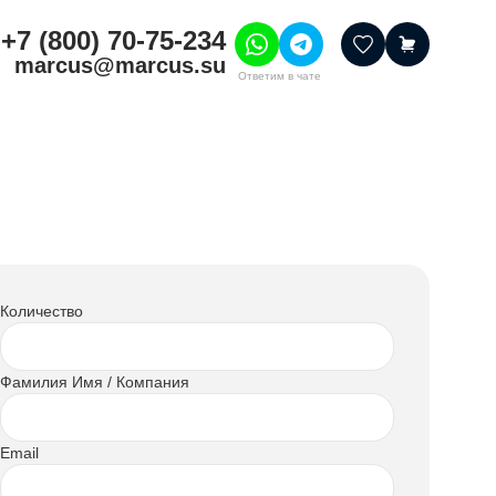
+7 (800) 70-75-234
marcus@marcus.su
Ответим в чате
тивные товары
ссуары
итура
шения
Количество
Фамилия Имя / Компания
Email