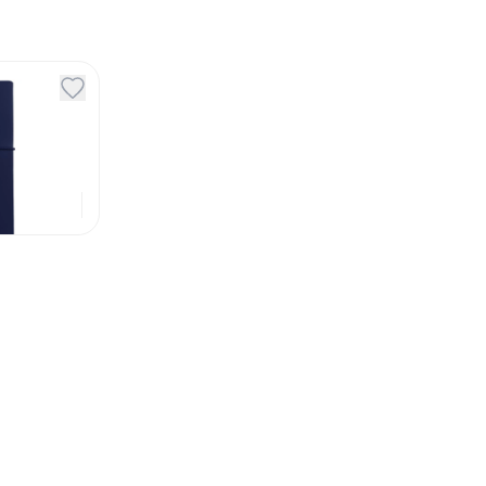
зинке
й
290
₽