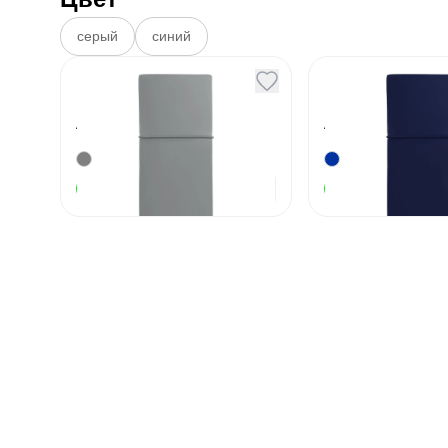
серый
синий
Пенал на резинке
Пенал на ре
Dorset серый
Dorset сини
Артикул
131125
Артикул
131126
290
₽
В наличии
В наличии