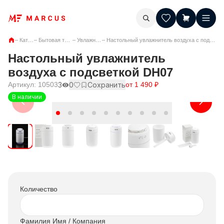
–
Каталог
–
Бытовая техника
–
Увлажнители
–
Настольный увлажнитель воздуха с подсветкой DH07
Настольный увлажнитель
воздуха с подсветкой DH07
Артикул:
10503
3
0
Сохранить
от
1 490
₽
В наличии
Количество
Фамилия Имя / Компания