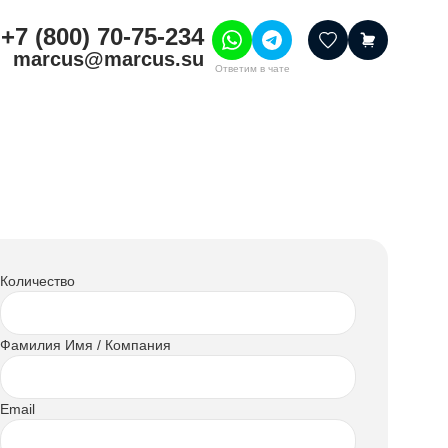
+7 (800) 70-75-234
marcus@marcus.su
Ответим в чате
тивные товары
ссуары
итура
шения
Количество
Фамилия Имя / Компания
Email