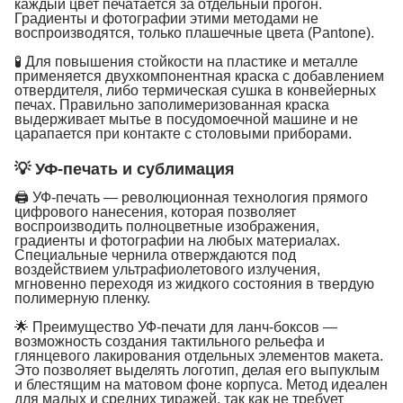
каждый цвет печатается за отдельный прогон.
Градиенты и фотографии этими методами не
воспроизводятся, только плашечные цвета (Pantone).
🧪 Для повышения стойкости на пластике и металле
применяется двухкомпонентная краска с добавлением
отвердителя, либо термическая сушка в конвейерных
печах. Правильно заполимеризованная краска
выдерживает мытье в посудомоечной машине и не
царапается при контакте с столовыми приборами.
💡 УФ-печать и сублимация
🖨 УФ-печать — революционная технология прямого
цифрового нанесения, которая позволяет
воспроизводить полноцветные изображения,
градиенты и фотографии на любых материалах.
Специальные чернила отверждаются под
воздействием ультрафиолетового излучения,
мгновенно переходя из жидкого состояния в твердую
полимерную пленку.
🌟 Преимущество УФ-печати для ланч-боксов —
возможность создания тактильного рельефа и
глянцевого лакирования отдельных элементов макета.
Это позволяет выделять логотип, делая его выпуклым
и блестящим на матовом фоне корпуса. Метод идеален
для малых и средних тиражей, так как не требует