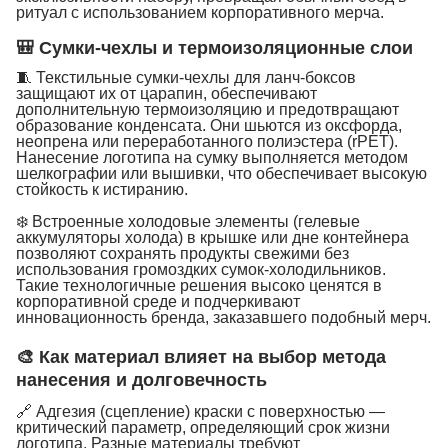
ритуал с использованием корпоративного мерча.
🎒 Сумки-чехлы и термоизоляционные слои
🧵 Текстильные сумки-чехлы для ланч-боксов
защищают их от царапин, обеспечивают
дополнительную термоизоляцию и предотвращают
образование конденсата. Они шьются из оксфорда,
неопрена или переработанного полиэстера (rPET).
Нанесение логотипа на сумку выполняется методом
шелкографии или вышивки, что обеспечивает высокую
стойкость к истиранию.
❄️ Встроенные холодовые элементы (гелевые
аккумуляторы холода) в крышке или дне контейнера
позволяют сохранять продукты свежими без
использования громоздких сумок-холодильников.
Такие технологичные решения высоко ценятся в
корпоративной среде и подчеркивают
инновационность бренда, заказавшего подобный мерч.
🎨 Как материал влияет на выбор метода
нанесения и долговечность
🔗 Адгезия (сцепление) краски с поверхностью —
критический параметр, определяющий срок жизни
логотипа. Разные материалы требуют