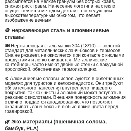
рассыплется на мелкие гранулы без острых краев,
снижая риск травм. Нанесение логотипа на стекло
осуществляется методом деколи с последующим
высокотемпературным обжигом, что делает
изображение вечным.
🪙 Нержавеющая сталь и алюминиевые
сплавы
🍽 Нержавеющая сталь марки 304 (18/10) — золотой
стандарт для металлических ланч-боксов и термосов.
Она не ржавеет, не окисляется при контакте с кислыми
продуктами и легко очищается. Металлические
контейнеры часто имеют двойные стенки с вакуумной
прослойкой, обеспечивая термоизоляцию.
⚙️ Алюминиевые сплавы используются в облегченных
моделях для туристов и велосипедистов. Они требуют
обязательного нанесения внутреннего пищевого
покрытия, так как чистый алюминий может вступать в
реакцию с кислотами. Внешняя поверхность алюминия
отлично поддается анодированию, что позволяет
окрашивать ланч-боксы в любые яркие цвета перед
гравировкой.
🌿 Эко-материалы (пшеничная солома,
бамбук, PLA)