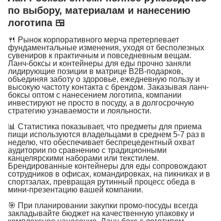
по выбору, материалам и нанесению
логотипа 🍱
🍴 Рынок корпоративного мерча претерпевает
фундаментальные изменения, уходя от бесполезных
сувениров к практичным и повседневным вещам.
Ланч-боксы и контейнеры для еды прочно заняли
лидирующие позиции в матрице B2B-подарков,
объединяя заботу о здоровье, ежедневную пользу и
высокую частоту контакта с брендом. Заказывая ланч-
боксы оптом с нанесением логотипа, компании
инвестируют не просто в посуду, а в долгосрочную
стратегию узнаваемости и лояльности.
📊 Статистика показывает, что предметы для приема
пищи используются владельцами в среднем 5-7 раз в
неделю, что обеспечивает беспрецедентный охват
аудитории по сравнению с традиционными
канцелярскими наборами или текстилем.
Брендированные контейнеры для еды сопровождают
сотрудников в офисах, командировках, на пикниках и в
спортзалах, превращая рутинный процесс обеда в
мини-презентацию вашей компании.
🎯 При планировании закупки промо-посуды всегда
закладывайте бюджет на качественную упаковку и