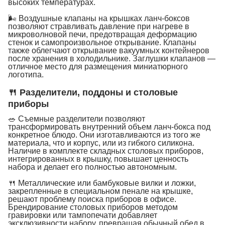
высоких температурах.
🌬 Воздушные клапаны на крышках ланч-боксов
позволяют стравливать давление при нагреве в
микроволновой печи, предотвращая деформацию
стенок и самопроизвольное открывание. Клапаны
также облегчают открывание вакуумных контейнеров
после хранения в холодильнике. Заглушки клапанов —
отличное место для размещения миниатюрного
логотипа.
🍴 Разделители, поддоны и столовые
приборы
🥗 Съемные разделители позволяют
трансформировать внутренний объем ланч-бокса под
конкретное блюдо. Они изготавливаются из того же
материала, что и корпус, или из гибкого силикона.
Наличие в комплекте складных столовых приборов,
интегрированных в крышку, повышает ценность
набора и делает его полностью автономным.
🍴 Металлические или бамбуковые вилки и ложки,
закрепленные в специальном пенале на крышке,
решают проблему поиска приборов в офисе.
Брендирование столовых приборов методом
гравировки или тампопечати добавляет
эксклюзивности набору, превращая обычный обед в