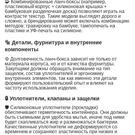
🧩 Комбинированные ланч-боксы (например,
пластиковый корпус + силиконовая крышка +
бамбуковая разделочная доска) позволяют играть на
контрасте текстур. Такие модели выглядят дорого и
сложно, а брендирование может включать комбинацию
методов: гравировку на бамбуке, тампопечать на
пластике и УФ-печать на силиконе.
🔩 Детали, фурнитура и внутренние
компоненты
⚙️ Долговечность ланч-бокса зависит не только от
материала корпуса, но и от качества фурнитуры.
Закупщики должны обращать внимание на тип
защелок, состав уплотнителей и эргономику
внутренних элементов, так как именно эти детали
формируют пользовательский опыт и влияют на
частоту использования изделия.
🔒 Уплотнители, клапаны и защелки
🛡 Силиконовые уплотнители (прокладки)
обеспечивают герметичность контейнера. Они должны
быть съемными для удобства мытья, иначе под ними
будет скапливаться жир и размножаться бактерии.
Качественные уплотнители не деформируются со
временем и сохраняют эластичность при низких и