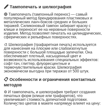
🖋 Тампопечать и шелкография
🔴 Тампопечать (тампонный перенос) — самый
популярный метод брендирования пластиковых и
металлических ланч-боксов средних и больших
тиражей. Силиконовый тампон забирает краску с
клише и переносит ее на неровные поверхности
изделия. Метод позволяет печатать на цилиндрических,
сферических и рельефных поверхностях.
🎨 Шелкография (трафаретная печать) используется
для нанесения на плоские или слабоизогнутые
поверхности с большой площадью запечатки. Она
обеспечивает плотный, насыщенный цвет и
возможность использования специальных эффектов:
софт-тач, глиттер, флуоресцентные и
термочувствительные краски. Шелкография
экономически выгодна при тиражах от 500 штук.
📋 Особенности и ограничения контактных
методов
⚙️ И тампопечать, и шелкография требуют создания
печатных форм (клише или трафаретов), что
увеличивает стоимость допечатной подготовки.
Количество цветов в макете напрямую влияет на цену: