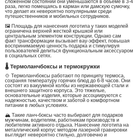
сложенном состоянии они уменьшаются в объеме в 3-4
раза, легко помещаясь в карман или дамскую сумочку,
что делает их невероятно популярными среди
путешественников и мобильных сотрудников.
🖼 Площадь для нанесения логотипа у таких моделей
ограничена верхней жесткой крышкой или
центральным элементом конструкции. Однако сам
факт трансформации вызывает вау-эффект, повышая
воспринимаемую ценность подарка и стимулируя
пользователей делиться функциональным аксессуаром
в социальных сетях.
🌡 Термоланчбоксы и термокружки
🍲 Термоланчбоксы работают по принципу термоса,
сохраняя температуру горячих блюд до 6-8 часов. Они
состоят из вакуумной колбы из нержавеющей стали и
внешнего защитного корпуса. Это тяжелые,
основательные изделия, которые ассоциируются с
надежностью, качеством и заботой о комфортном
питании в любых условиях.
🏔 Такие ланч-боксы часто выбирают для подарков
мужчинам, водителям, работникам производств и
любителям активного отдыха. Нанесение логотипа на
металлический корпус методом лазерной гравировки
выглядит невероятно стильно, долговечно и