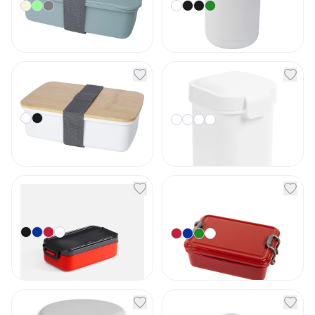
4
вариант
а
4
вариант
а
от
1 975
₽
от
3 778,23
₽
В наличии
В наличии
Ланч-бокс Mangi
Ланчбокс для снеков
Lunch Crunch с
Артикул
7247
Артикул
12031
2
вариант
а
4
вариант
а
от
1 236
₽
от
299
₽
В наличии
В наличии
Ланчбокс Pranzo с
Ланч-бокс MEAL
пластик 2 отделения
Артикул
13159
Артикул
15370
4
вариант
а
4
вариант
а
от
600
₽
от
606
₽
В наличии
В наличии
Ланчбокс для Toit
Контейнер для еды