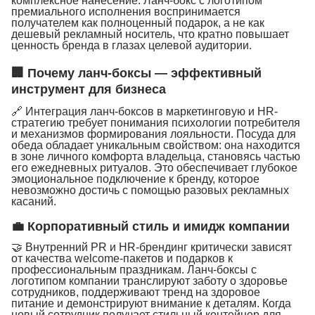
комплексное нанесение. Ланч-бокс с логотипом
премиального исполнения воспринимается
получателем как полноценный подарок, а не как
дешевый рекламный носитель, что кратно повышает
ценность бренда в глазах целевой аудитории.
🏢 Почему ланч-боксы — эффективный
инструмент для бизнеса
🔗 Интеграция ланч-боксов в маркетинговую и HR-
стратегию требует понимания психологии потребителя
и механизмов формирования лояльности. Посуда для
обеда обладает уникальным свойством: она находится
в зоне личного комфорта владельца, становясь частью
его ежедневных ритуалов. Это обеспечивает глубокое
эмоциональное подключение к бренду, которое
невозможно достичь с помощью разовых рекламных
касаний.
💼 Корпоративный стиль и имидж компании
🤝 Внутренний PR и HR-брендинг критически зависят
от качества welcome-пакетов и подарков к
профессиональным праздникам. Ланч-боксы с
логотипом компании транслируют заботу о здоровье
сотрудников, поддерживают тренд на здоровое
питание и демонстрируют внимание к деталям. Когда
новый сотрудник получает стильный контейнер для