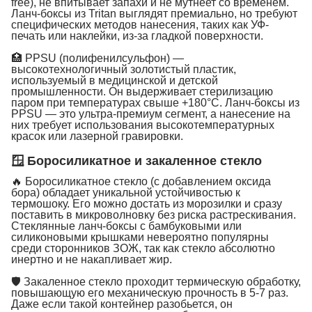
free), не впитывает запахи и не мутнеет со временем.
Ланч-боксы из Tritan выглядят премиально, но требуют
специфических методов нанесения, таких как УФ-
печать или наклейки, из-за гладкой поверхности.
🏥 PPSU (полифенилсульфон) —
высокотехнологичный золотистый пластик,
используемый в медицинской и детской
промышленности. Он выдерживает стерилизацию
паром при температурах свыше +180°C. Ланч-боксы из
PPSU — это ультра-премиум сегмент, а нанесение на
них требует использования высокотемпературных
красок или лазерной гравировки.
🪟 Боросиликатное и закаленное стекло
🔥 Боросиликатное стекло (с добавлением оксида
бора) обладает уникальной устойчивостью к
термошоку. Его можно достать из морозилки и сразу
поставить в микроволновку без риска растрескивания.
Стеклянные ланч-боксы с бамбуковыми или
силиконовыми крышками невероятно популярны
среди сторонников ЗОЖ, так как стекло абсолютно
инертно и не накапливает жир.
🛡 Закаленное стекло проходит термическую обработку,
повышающую его механическую прочность в 5-7 раз.
Даже если такой контейнер разобьется, он