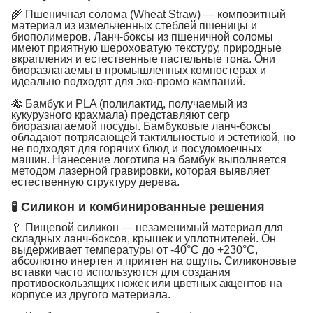
🌾 Пшеничная солома (Wheat Straw) — композитный
материал из измельченных стеблей пшеницы и
биополимеров. Ланч-боксы из пшеничной соломы
имеют приятную шероховатую текстуру, природные
вкрапления и естественные пастельные тона. Они
биоразлагаемы в промышленных компостерах и
идеально подходят для эко-промо кампаний.
🎋 Бамбук и PLA (полилактид, получаемый из
кукурузного крахмала) представляют сегр
биоразлагаемой посуды. Бамбуковые ланч-боксы
обладают потрясающей тактильностью и эстетикой, но
не подходят для горячих блюд и посудомоечных
машин. Нанесение логотипа на бамбук выполняется
методом лазерной гравировки, которая выявляет
естественную структуру дерева.
🧪 Силикон и комбинированные решения
🥄 Пищевой силикон — незаменимый материал для
складных ланч-боксов, крышек и уплотнителей. Он
выдерживает температуры от -40°C до +230°C,
абсолютно инертен и приятен на ощупь. Силиконовые
вставки часто используются для создания
противоскользящих ножек или цветных акцентов на
корпусе из другого материала.