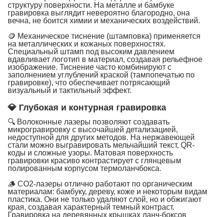
структуру поверхности. На металле и бамбуке
гравировка выглядит невероятно благородно, она
вечна, не боится химии и механических воздействий.
🪙 Механическое тиснение (штамповка) применяется
на металлических и кожаных поверхностях.
Специальный штамп под высоким давлением
вдавливает логотип в материал, создавая рельефное
изображение. Тиснение часто комбинируют с
заполнением углублений краской (тампопечатью по
гравировке), что обеспечивает потрясающий
визуальный и тактильный эффект.
💎 Глубокая и контурная гравировка
🔍 Волоконные лазеры позволяют создавать
микрогравировку с высочайшей детализацией,
недоступной для других методов. На нержавеющей
стали можно выгравировать мельчайший текст, QR-
коды и сложные узоры. Матовая поверхность
гравировки красиво контрастирует с глянцевым
полированным корпусом термоланчбокса.
🪵 CO2-лазеры отлично работают по органическим
материалам: бамбуку, дереву, коже и некоторым видам
пластика. Они не только удаляют слой, но и обжигают
края, создавая характерный темный контраст.
Гравировка на деревянных крышках ланч-боксов