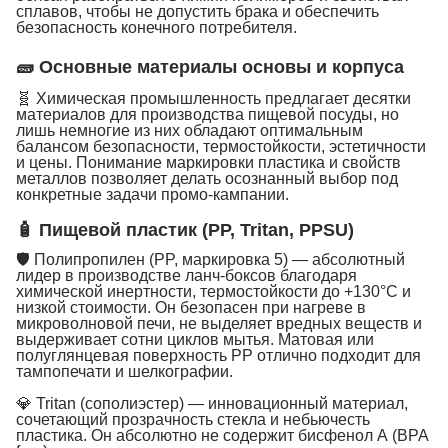
сплавов, чтобы не допустить брака и обеспечить
безопасность конечного потребителя.
🧱 Основные материалы основы и корпуса
🧬 Химическая промышленность предлагает десятки
материалов для производства пищевой посуды, но
лишь немногие из них обладают оптимальным
балансом безопасности, термостойкости, эстетичности
и цены. Понимание маркировки пластика и свойств
металлов позволяет делать осознанный выбор под
конкретные задачи промо-кампании.
🧴 Пищевой пластик (PP, Tritan, PPSU)
🛡 Полипропилен (PP, маркировка 5) — абсолютный
лидер в производстве ланч-боксов благодаря
химической инертности, термостойкости до +130°C и
низкой стоимости. Он безопасен при нагреве в
микроволновой печи, не выделяет вредных веществ и
выдерживает сотни циклов мытья. Матовая или
полуглянцевая поверхность PP отлично подходит для
тампопечати и шелкографии.
💎 Tritan (сополиэстер) — инновационный материал,
сочетающий прозрачность стекла и небьючесть
пластика. Он абсолютно не содержит бисфенол А (BPA