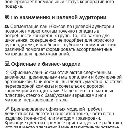
подчеркивает премиальный статус корпоративного
подарка.
🎯 По назначению и целевой аудитории
👥 Сегментация ланч-боксов по целевой аудитории
позволяет маркетологам точечно попадать в
потребности конкретных групп. То, что важно для
школьника, совершенно не подойдет для офисного
руководителя, и наоборот. Глубокое понимание этих
различий помогает формировать ассортиментные
матрицы для промо-кампаний.
💻 Офисные и бизнес-модели
👔 Офисные ланч-боксы отличаются сдержанным
дизайном, премиальными материалами и безупречной
эргономикой. Они должны выглядеть уместно на столе
переговорной комнаты и сочетаться с дорогой
канцелярией и гаджетами. Чаще всего это матовые
пластики, стекло с бамбуковыми крышками или
матовая нержавеющая сталь.
🖋 Брендирование офисных моделей требует
деликатности: логотип наносится тонко, часто в тон
изделию (тон-в-тон) или методом гравировки.
Кричащие цвета и огромные принты здесь не работают,
уступая место элегантной минималистичной эстетике,