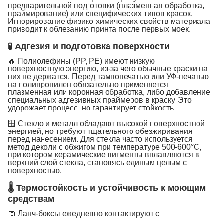
предварительной подготовки (плазменная обработка,
праймирование) или специфических типов красок.
Игнорирование физико-химических свойств материала
приводит к облезанию принта после первых моек.
🧪 Адгезия и подготовка поверхности
🔥 Полиолефины (PP, PE) имеют низкую
поверхностную энергию, из-за чего обычные краски на
них не держатся. Перед тампопечатью или УФ-печатью
на полипропилен обязательно применяется
плазменная или коронная обработка, либо добавление
специальных адгезивных праймеров в краску. Это
удорожает процесс, но гарантирует стойкость.
🪟 Стекло и металл обладают высокой поверхностной
энергией, но требуют тщательного обезжиривания
перед нанесением. Для стекла часто используется
метод деколи с обжигом при температуре 500-600°C,
при котором керамические пигменты вплавляются в
верхний слой стекла, становясь единым целым с
поверхностью.
🌡 Термостойкость и устойчивость к моющим
средствам
🧼 Ланч-боксы ежедневно контактируют с