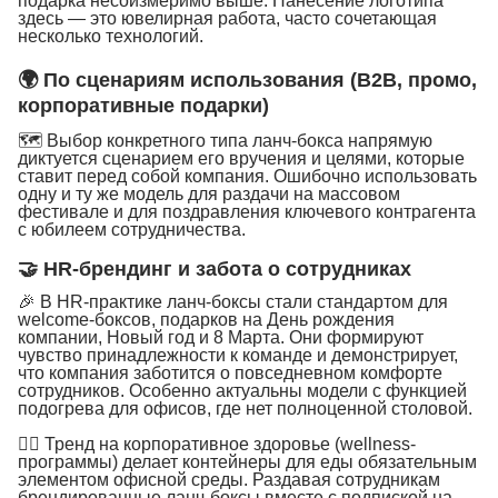
подарка несоизмеримо выше. Нанесение логотипа
здесь — это ювелирная работа, часто сочетающая
несколько технологий.
🌍 По сценариям использования (B2B, промо,
корпоративные подарки)
🗺 Выбор конкретного типа ланч-бокса напрямую
диктуется сценарием его вручения и целями, которые
ставит перед собой компания. Ошибочно использовать
одну и ту же модель для раздачи на массовом
фестивале и для поздравления ключевого контрагента
с юбилеем сотрудничества.
🤝 HR-брендинг и забота о сотрудниках
🎉 В HR-практике ланч-боксы стали стандартом для
welcome-боксов, подарков на День рождения
компании, Новый год и 8 Марта. Они формируют
чувство принадлежности к команде и демонстрирует,
что компания заботится о повседневном комфорте
сотрудников. Особенно актуальны модели с функцией
подогрева для офисов, где нет полноценной столовой.
🧘‍♀️ Тренд на корпоративное здоровье (wellness-
программы) делает контейнеры для еды обязательным
элементом офисной среды. Раздавая сотрудникам
брендированные ланч-боксы вместе с подпиской на