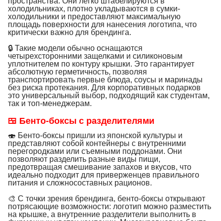
пространства. Они легко штабелируются в
холодильниках, плотно укладываются в сумки-
холодильники и предоставляют максимальную
площадь поверхности для нанесения логотипа, что
критически важно для брендинга.
🔒 Такие модели обычно оснащаются
четырехсторонними защелками и силиконовым
уплотнителем по контуру крышки. Это гарантирует
абсолютную герметичность, позволяя
транспортировать первые блюда, соусы и маринады
без риска протекания. Для корпоративных подарков
это универсальный выбор, подходящий как студентам,
так и топ-менеджерам.
🍱 Бенто-боксы с разделителями
🍣 Бенто-боксы пришли из японской культуры и
представляют собой контейнеры с внутренними
перегородками или съемными поддонами. Они
позволяют разделить разные виды пищи,
предотвращая смешивание запахов и вкусов, что
идеально подходит для приверженцев правильного
питания и сложносоставных рационов.
🎨 С точки зрения брендинга, бенто-боксы открывают
потрясающие возможности: логотип можно разместить
на крышке, а внутренние разделители выполнить в