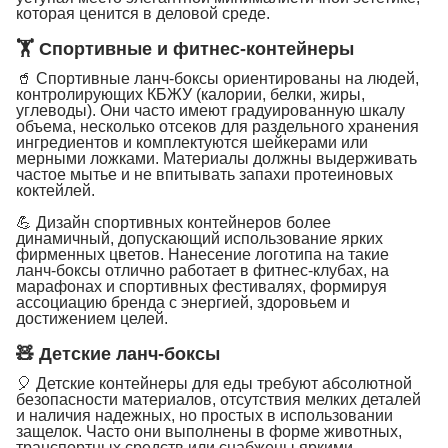
которая ценится в деловой среде.
🏋️ Спортивные и фитнес-контейнеры
🥤 Спортивные ланч-боксы ориентированы на людей,
контролирующих КБЖУ (калории, белки, жиры,
углеводы). Они часто имеют градуированную шкалу
объема, несколько отсеков для раздельного хранения
ингредиентов и комплектуются шейкерами или
мерными ложками. Материалы должны выдерживать
частое мытье и не впитывать запахи протеиновых
коктейлей.
💪 Дизайн спортивных контейнеров более
динамичный, допускающий использование ярких
фирменных цветов. Нанесение логотипа на такие
ланч-боксы отлично работает в фитнес-клубах, на
марафонах и спортивных фестивалях, формируя
ассоциацию бренда с энергией, здоровьем и
достижением целей.
🧸 Детские ланч-боксы
🎈 Детские контейнеры для еды требуют абсолютной
безопасности материалов, отсутствия мелких деталей
и наличия надежных, но простых в использовании
защелок. Часто они выполнены в форме животных,
транспортных средств или снабжены яркими