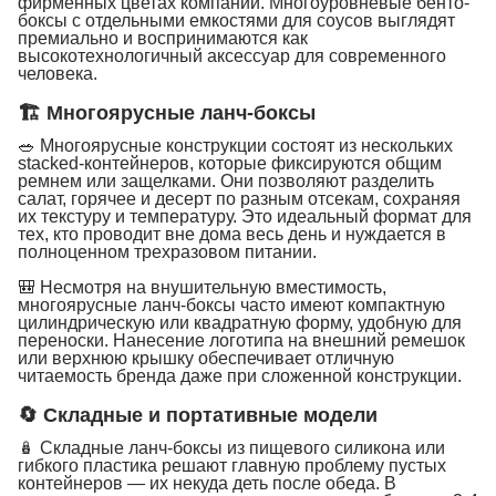
фирменных цветах компании. Многоуровневые бенто-
боксы с отдельными емкостями для соусов выглядят
премиально и воспринимаются как
высокотехнологичный аксессуар для современного
человека.
🏗 Многоярусные ланч-боксы
🥗 Многоярусные конструкции состоят из нескольких
stacked-контейнеров, которые фиксируются общим
ремнем или защелками. Они позволяют разделить
салат, горячее и десерт по разным отсекам, сохраняя
их текстуру и температуру. Это идеальный формат для
тех, кто проводит вне дома весь день и нуждается в
полноценном трехразовом питании.
🎒 Несмотря на внушительную вместимость,
многоярусные ланч-боксы часто имеют компактную
цилиндрическую или квадратную форму, удобную для
переноски. Нанесение логотипа на внешний ремешок
или верхнюю крышку обеспечивает отличную
читаемость бренда даже при сложенной конструкции.
🔄 Складные и портативные модели
🪆 Складные ланч-боксы из пищевого силикона или
гибкого пластика решают главную проблему пустых
контейнеров — их некуда деть после обеда. В