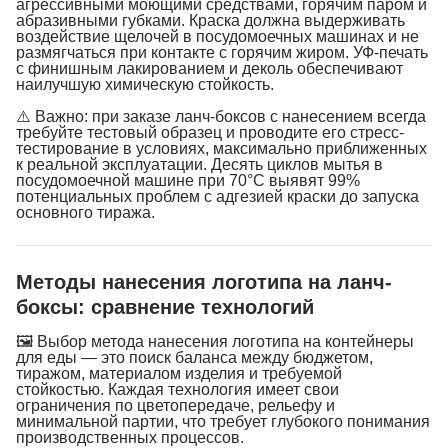
агрессивными моющими средствами, горячим паром и
абразивными губками. Краска должна выдерживать
воздействие щелочей в посудомоечных машинах и не
размягчаться при контакте с горячим жиром. УФ-печать
с финишным лакированием и деколь обеспечивают
наилучшую химическую стойкость.
⚠️ Важно: при заказе ланч-боксов с нанесением всегда
требуйте тестовый образец и проводите его стресс-
тестирование в условиях, максимально приближенных
к реальной эксплуатации. Десять циклов мытья в
посудомоечной машине при 70°C выявят 99%
потенциальных проблем с адгезией краски до запуска
основного тиража.
Методы нанесения логотипа на ланч-
боксы: сравнение технологий
🖼 Выбор метода нанесения логотипа на контейнеры
для еды — это поиск баланса между бюджетом,
тиражом, материалом изделия и требуемой
стойкостью. Каждая технология имеет свои
ограничения по цветопередаче, рельефу и
минимальной партии, что требует глубокого понимания
производственных процессов.