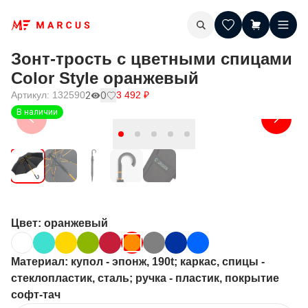
Зонт-трость с цветными спицами
Color Style оранжевый
Артикул:
132590
2
0
3 492
₽
В наличии
Цвет
: оранжевый
Материал
: купол - эпонж, 190t; каркас, спицы -
стеклопластик, сталь; ручка - пластик, покрытие
софт-тач