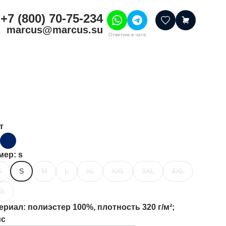
+7 (800) 70-75-234
marcus@marcus.su
Ответим в чате
тивные товары
ссуары
итура
шения
т
мер
: s
S
S
M
L
XL
XXL
3XL
4XL
XL
ериал
: полиэстер 100%, плотность 320 г/м²;
ис