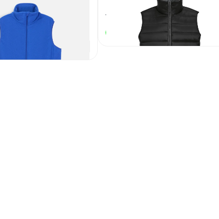
c синий
Артикул
128078
5
4 650
₽
В наличии
1 600
₽