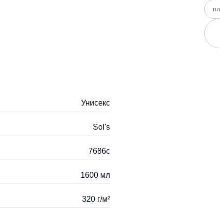
пл
Унисекс
Sol's
7686c
1600 мл
320 г/м²