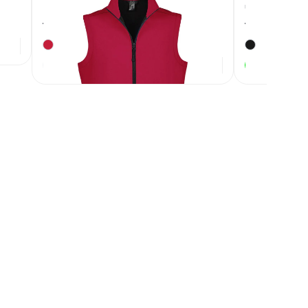
Men красный
черный
Артикул
130672
Артикул
136112
2 750
₽
Под заказ
В наличии