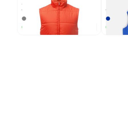
алый
Ben Ma
Артикул
129608
Артикул
14371
1 980
₽
В наличии
В наличии