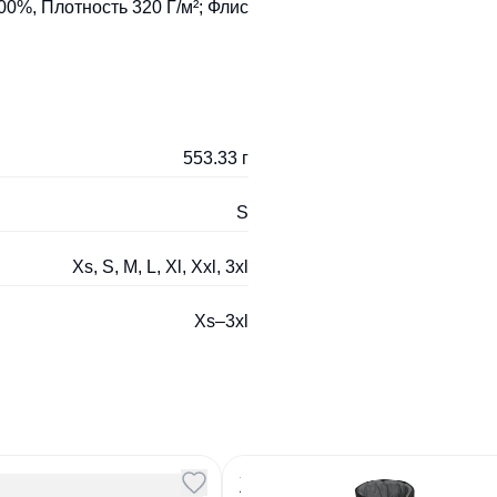
0%, Плотность 320 Г/м²; Флис
553.33 г
S
Xs, S, M, L, Xl, Xxl, 3xl
Xs–3xl
флисовый унисекс
Жилет Wave Men черн