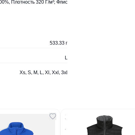
0%, Плотность 320 Г/м²; Флис
533.33 г
L
Xs, S, M, L, Xl, Xxl, 3xl
флисовый унисекс
Жилет Wave Men черн
c синий
Артикул
128078
5