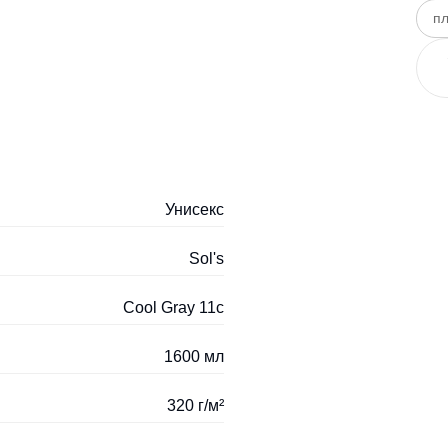
пл
Унисекс
Sol's
Cool Gray 11c
1600 мл
320 г/м²