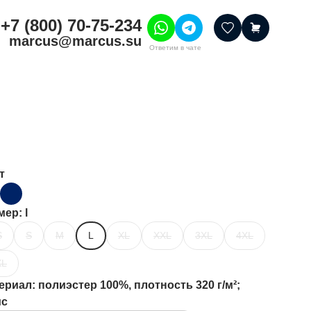
+7 (800) 70-75-234
marcus@marcus.su
Ответим в чате
тивные товары
ссуары
итура
шения
т
мер
: l
S
S
M
L
XL
XXL
3XL
4XL
XL
ериал
: полиэстер 100%, плотность 320 г/м²;
ис