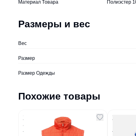
Материал Товара
Полиэстер 10
Размеры и вес
Вес
Размер
Размер Одежды
Похожие товары
Жилет Unit Kama красный
Жилет 
алый
Ben Ma
Артикул
129608
Артикул
14371