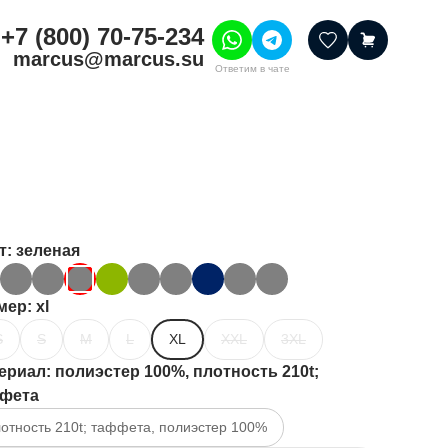
+7 (800) 70-75-234
marcus@marcus.su
Ответим в чате
тивные товары
ссуары
итура
шения
т
: зеленая
мер
: xl
S
S
M
L
XL
XXL
3XL
ериал
: полиэстер 100%, плотность 210t;
фета
отность 210t; таффета, полиэстер 100%