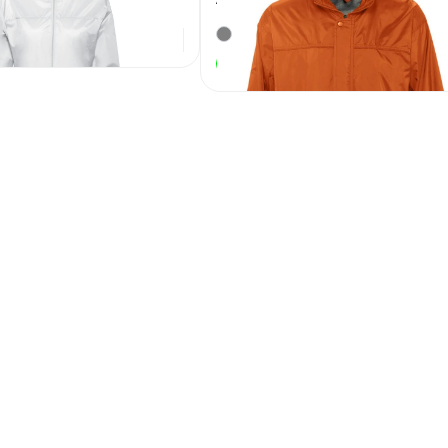
1 947
₽
2 525
₽
В наличии