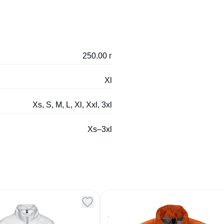
250.00 г
Xl
Xs, S, M, L, Xl, Xxl, 3xl
Xs–3xl
а женская Sirocco
Ветровка мужская Mist
210 оранжевая
7
Артикул
127202