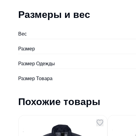
Размеры и вес
Вес
Размер
Размер Одежды
Размер Товара
Похожие товары
Ветровка мужская Mistral
Ветровк
210 темно-синяя navy
белая
Артикул
126874
Артикул
12864