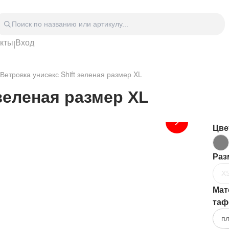
акты
Вход
|
Головные уборы
Дом
Спецодежда
Спор
Ветровка унисекс Shift зеленая размер XL
 блокноты
Сумки
Часы
Зонты
Аксе
 зеленая размер XL
Видео Аудио Hi-Fi
Фурн
Отдых
Укра
Цве
Раз
X
Мат
таф
пл