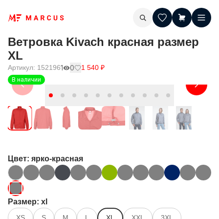
Ветровка Kivach красная размер
XL
Артикул:
152196
1
0
1 540
₽
В наличии
Цвет
: ярко-красная
Размер
: xl
XS
S
M
L
XL
XXL
3XL