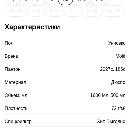
3XL v2
L v2
M v2
S v2
XL v2
XXL v2
Характеристики
Пол
Унисекс
Бренд
Molti
Пантон
2027с, 186c
Материал
Дюспо
Объем, мл
1600 Мл, 500 мл
Плотность
72 г/м²
Спецфильтр
Хит, Выгодно