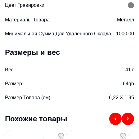
Цвет Гравировки
Материалы Товара
Металл
Минимальная Сумма Для Удалённого Склада
1000,00
Размеры и вес
Вес
41 г
Размер
64gb
Размер Товара (см)
6,22 Х 1,95
Похожие товары
USB 2.0- флешка на 4
USB 2.0- флешка на 8
US