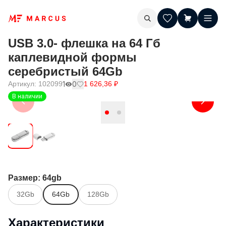
USB 3.0- флешка на 64 Гб
каплевидной формы
серебристый 64Gb
Артикул:
102099
1
0
1 626,36
₽
В наличии
Размер
: 64gb
32Gb
64Gb
128Gb
Характеристики