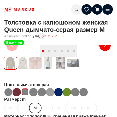
Толстовка с капюшоном женская
Queen дымчато-серая размер M
Артикул:
153099
2
0
3 792
₽
В наличии
Цвет
: дымчато-серая
Размер
: m
XS
S
M
L
XL
XXL
3XL
Материал
: хлопок 80%, гребенная пряжа (пенье);