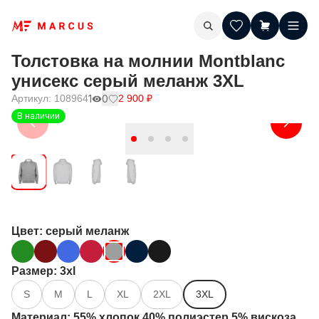
Толстовка на молнии Montblanc
унисекс серый меланж 3XL
Артикул:
108964
1
0
2 900
₽
В наличии
Цвет
: серый меланж
Размер
: 3xl
S
M
L
XL
2XL
3XL
Материал
: 55% хлопок 40% полиэстер 5% вискоза,