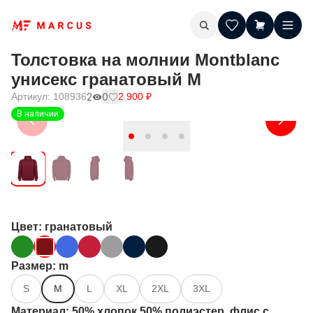
Толстовка на молнии Montblanc
унисекс гранатовый M
Артикул:
108936
2
0
2 900
₽
В наличии
Цвет
: гранатовый
Размер
: m
S
M
L
XL
2XL
3XL
Материал
: 50% хлопок 50% полиэстер, флис с