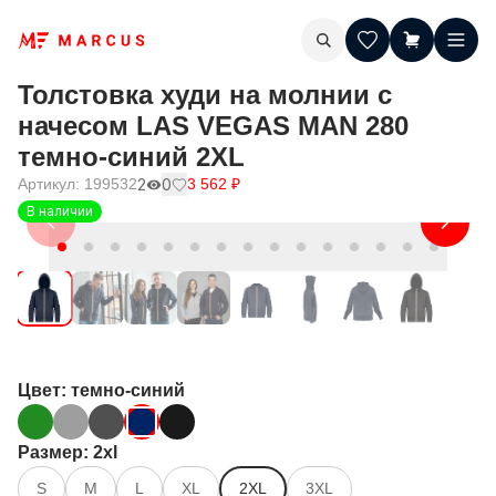
Толстовка худи на молнии с
начесом LAS VEGAS MAN 280
темно-синий 2XL
Артикул:
199532
2
0
3 562
₽
В наличии
Цвет
: темно-синий
Размер
: 2xl
S
M
L
XL
2XL
3XL