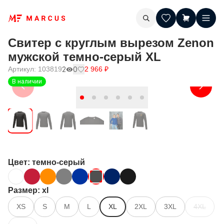
Свитер с круглым вырезом Zenon
мужской темно-серый XL
Артикул:
103819
2
0
2 966
₽
В наличии
Цвет
: темно-серый
Размер
: xl
XS
S
M
L
XL
2XL
3XL
4XL