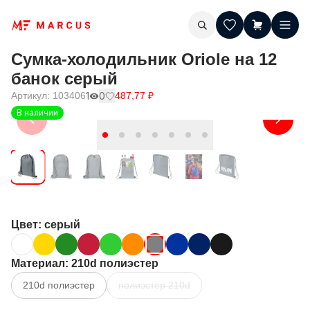
Сумка-холодильник Oriole на 12
банок серый
Артикул:
103406
1
0
487,77
₽
В наличии
Цвет
: серый
Материал
: 210d полиэстер
210d полиэстер
полиэстер 210d