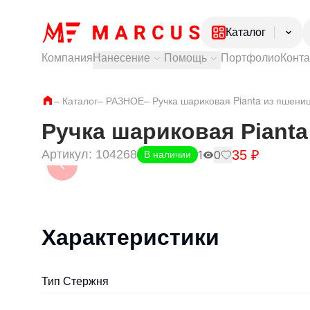
Каталог
Компания
Нанесение
Помощь
Портфолио
Конт
Электроника
Посуда
Тампопечать
Как купить?
–
Каталог
–
РАЗНОЕ
Лазерная гравировка
–
Ручка шариковая Pianta из пшени
Доставка и самовывоз
Ежедневники и
УФ печать
Оплата и гарантии
Ручки
Частые вопросы
Ручка шариковая Piant
Одежда
35
₽
Артикул:
104268
Обувь
1
0
В наличии
Характеристики
Тип Стержня