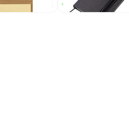
93
₽
1 006,14
₽
В наличии