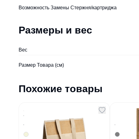
Возможность Замены Стержня/картриджа
Размеры и вес
Вес
Размер Товара (см)
Похожие товары
Сумка-холодильник
Набор с
VENICE бежевый
крафт
Артикул
116703
Артикул
11725