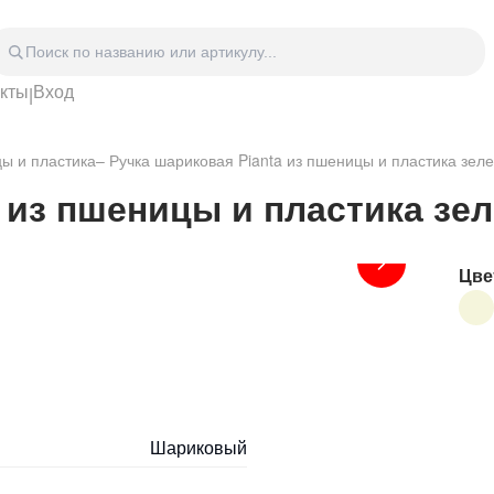
акты
Вход
|
Головные уборы
Дом
Спецодежда
Спор
цы и пластика
–
Ручка шариковая Pianta из пшеницы и пластика зел
 блокноты
Сумки
Часы
Зонты
Аксе
a из пшеницы и пластика зе
Видео Аудио Hi-Fi
Фурн
Отдых
Укра
Цве
Шариковый