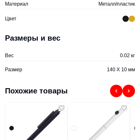
Материал
Металл/пластик
Цвет
Размеры и вес
Вес
0.02 кг
Размер
140 Х 10 мм
Похожие товары
Ручка шариковая с
Ручка шариковая
Ру
грип-вставками
POINT белый черный
PI
TATTOO черный
к
Артикул
206557
Артикул
206616
Арт
фиолетовый
135
₽
315
₽
В наличии
В наличии
В