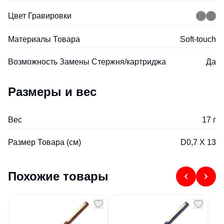
Цвет Гравировки
Материалы Товара
Soft-touch
Возможность Замены Стержня/картриджа
Да
Размеры и вес
Вес
17 г
Размер Товара (см)
D0,7 Х 13
Похожие товары
Ручка металлическая
Ручка металлическая
Ру
шариковая Лиссабон
шариковая Лиссабон
кр
бордовый
синий
с
Артикул
92912
Артикул
92913
Арт