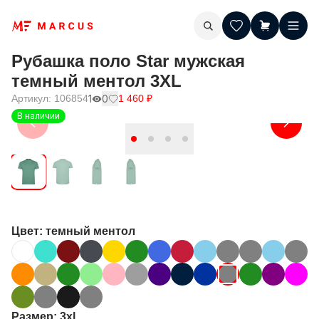
Рубашка поло Star мужская
темный ментол 3XL
Артикул:
106854
1
0
1 460
₽
В наличии
Цвет
: темный ментол
Размер
: 3xl