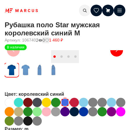
Рубашка поло Star мужская
королевский синий M
Артикул:
106740
2
0
1 460
₽
В наличии
Цвет
: королевский синий
Размер
: m