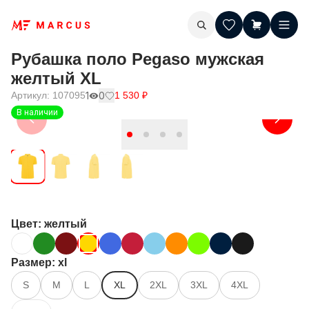
Рубашка поло Pegaso мужская
желтый XL
Артикул:
107095
1
0
1 530
₽
В наличии
Цвет
: желтый
Размер
: xl
S
M
L
XL
2XL
3XL
4XL