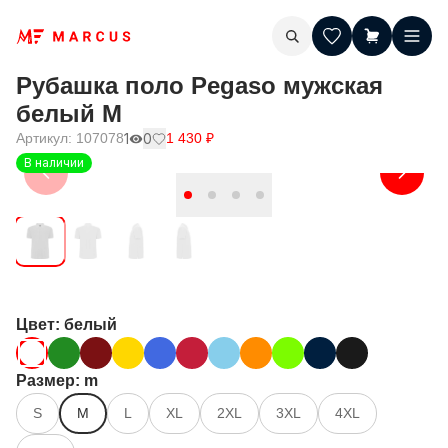
Рубашка поло Pegaso мужская
белый M
Артикул:
107078
1
0
1 430
₽
В наличии
Цвет
: белый
Размер
: m
S
M
L
XL
2XL
3XL
4XL