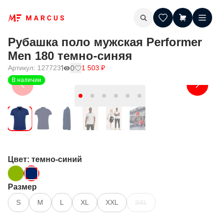
Рубашка поло мужская Performer
Men 180 темно-синяя
Артикул:
127723
1
0
1 503
₽
В наличии
Цвет
: темно-синий
Размер
S
M
L
XL
XXL
3XL