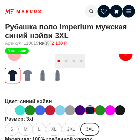
Рубашка поло Imperium мужская
синий нэйви 3XL
Артикул:
110019
1
0
2 130
₽
В наличии
Цвет
: синий нэйви
Размер
: 3xl
S
M
L
XL
2XL
3XL
Материал
: 100% гребенной хлопок