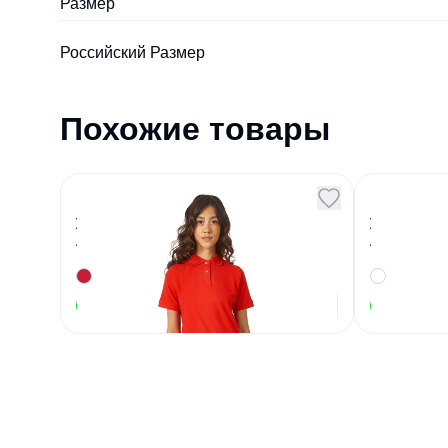
Размер
Российский Размер
Похожие товары
Рубашка поло Boston
Рубашка
женская красный L
женска
Артикул
92353
Артикул
10311
430,77
₽
В наличии
В наличии