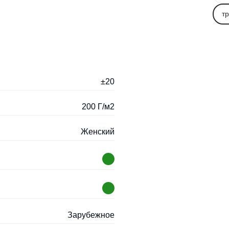
т
±20
200 Г/м2
Женский
Зарубежное