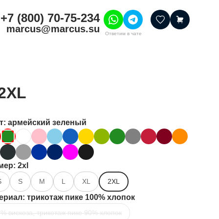
+7 (800) 70-75-234
marcus@marcus.su
Ответим в чате
тивные товары
ссуары
 2XL
итура
шения
т
: армейский зеленый
мер
: 2xl
S
S
M
L
XL
2XL
ериал
: трикотаж пике 100% хлопок
% вискоза, трикотаж пике 90% хлопок