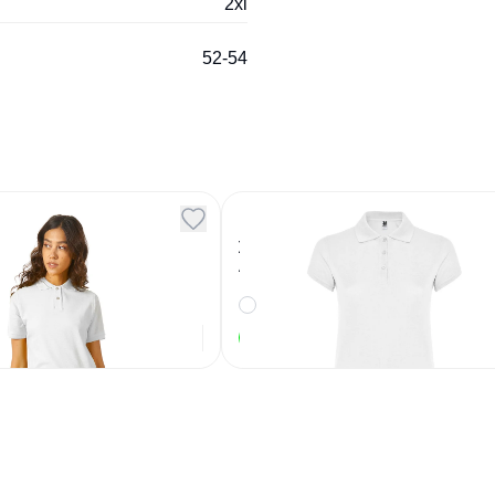
2xl
52-54
 поло Boston 2.0
Рубашка поло Star
я белый 2XL
женская белый S
0
Артикул
106903
950
₽
1 360
₽
В наличии