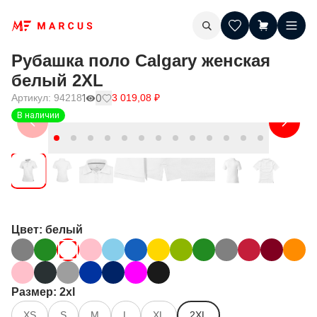
Рубашка поло Calgary женская
белый 2XL
Артикул:
94218
1
0
3 019,08
₽
В наличии
Цвет
: белый
Размер
: 2xl
XS
S
M
L
XL
2XL