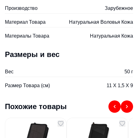
Производство
Зарубежное
Материал Товара
Натуральная Воловья Кожа
Материалы Товара
Натуральная Кожа
Размеры и вес
Вес
50 г
Размер Товара (см)
11 Х 1,5 Х 9
Похожие товары
Портмоне Вест
Портмоне Эдисон
По
серый
черный
з
RF
Артикул
95536
Артикул
95561
Арт