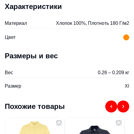
Характеристики
Материал
Хлопок 100%, Плотноть 180 Г/м2
Цвет
Размеры и вес
Вес
0.26 – 0.209 кг
Размер
Xl
Похожие товары
Рубашка поло Cobain
Поло женское
По
унисекс солнечно-
PASSION 170 темно-
PA
желтый
синий M
Артикул
123691
Артикул
201976
Арт