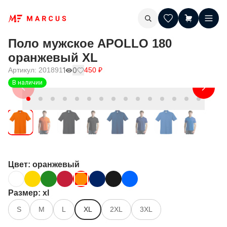
Поло мужское APOLLO 180
оранжевый XL
Артикул:
201891
1
0
450
₽
В наличии
Цвет
: оранжевый
Размер
: xl
S
M
L
XL
2XL
3XL