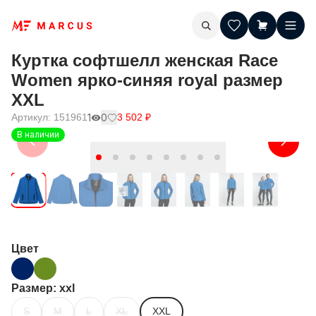
Куртка софтшелл женская Race
Women ярко-синяя royal размер
XXL
Артикул:
151961
1
0
3 502
₽
В наличии
Цвет
Размер
: xxl
S
M
L
XL
XXL