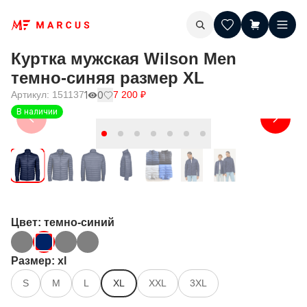
Куртка мужская Wilson Men
темно-синяя размер XL
Артикул:
151137
1
0
7 200
₽
В наличии
Цвет
: темно-синий
Размер
: xl
S
M
L
XL
XXL
3XL