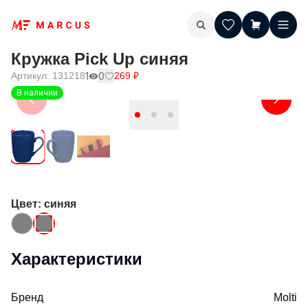
Кружка Pick Up синяя
Артикул:
131218
1
0
269
₽
В наличии
Цвет
: синяя
Характеристики
Бренд
Molti