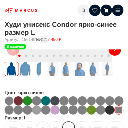
Худи унисекс Condor ярко-синее
размер L
Артикул:
156148
1
0
2 450
₽
В наличии
Цвет
: ярко-синее
Размер
: l
XXS
XS
S
M
L
XL
XXL
3XL