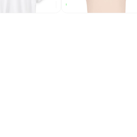
586
₽
726
₽
В наличии