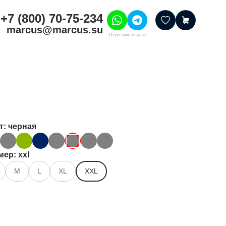
+7 (800) 70-75-234
marcus@marcus.su
Ответим в чате
тивные товары
ссуары
итура
шения
т
: черная
мер
: xxl
M
L
XL
XXL