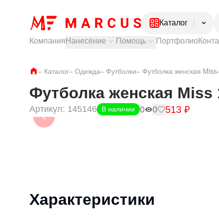
Каталог
Компания
Нанесение
Помощь
Портфолио
Конт
Электроника
Посуда
Тампопечать
Как купить?
–
Каталог
–
Одежда
Лазерная гравировка
–
Футболки
Доставка и самовывоз
–
Футболка женская Miss
Ежедневники и
УФ печать
Оплата и гарантии
Ручки
Частые вопросы
Футболка женская Miss 
Одежда
513
₽
Артикул:
145146
Обувь
0
0
В наличии
Характеристики