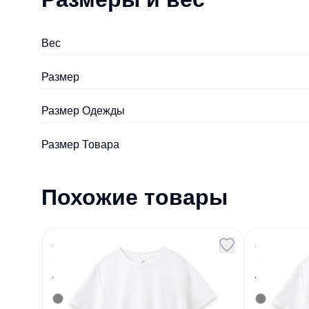
Вес
Размер
Размер Одежды
Размер Товара
Похожие товары
Футболка Imperial 190
Футболк
белая размер XS
белая 
Артикул
126517
Артикул
12651