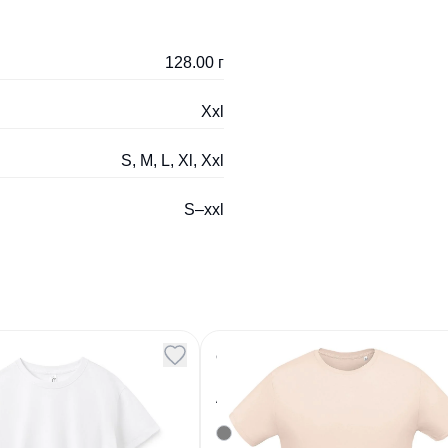
128.00 г
Xxl
S, M, L, Xl, Xxl
S–xxl
а Imperial 190
Футболка мужская Mart
размер M
Men розовая
9
Артикул
129619