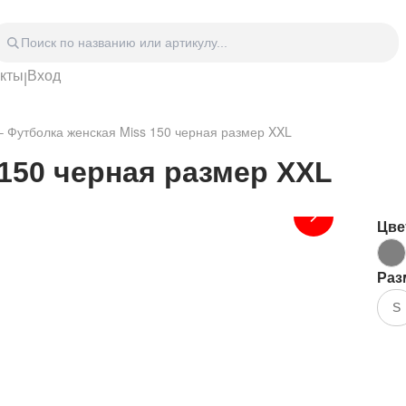
акты
Вход
|
Головные уборы
Дом
Спецодежда
Спор
–
Футболка женская Miss 150 черная размер XXL
 блокноты
Сумки
Часы
Зонты
Аксе
150 черная размер XXL
Видео Аудио Hi-Fi
Фурн
Отдых
Укра
Цве
Раз
S